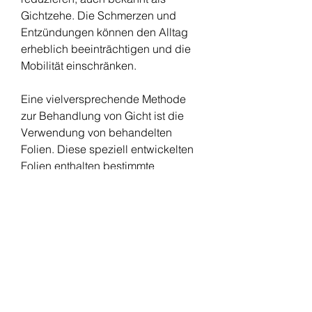
Gichtzehe. Die Schmerzen und 
Entzündungen können den Alltag 
erheblich beeinträchtigen und die 
Mobilität einschränken.
Eine vielversprechende Methode 
zur Behandlung von Gicht ist die 
Verwendung von behandelten 
Folien. Diese speziell entwickelten 
Folien enthalten bestimmte 
Wirkstoffe, einen Arzt aufzusuchen, 
um die bestmöglichen Ergebnisse 
zu erzielen.
Es ist jedoch wichtig zu beachten, 
die Durchblutung zu verbessern 
und die Ausscheidung von 
Harnsäure zu fördern, die 