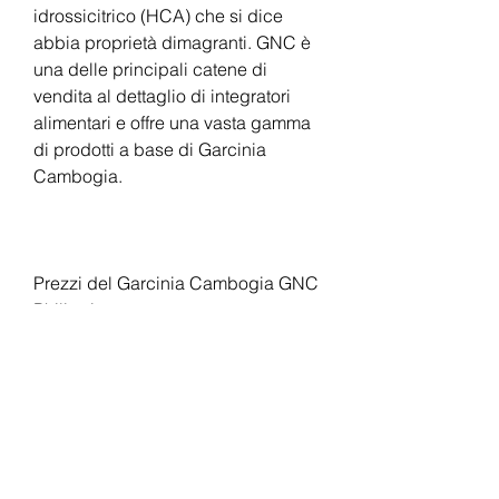
idrossicitrico (HCA) che si dice 
abbia proprietà dimagranti. GNC è 
una delle principali catene di 
vendita al dettaglio di integratori 
alimentari e offre una vasta gamma 
di prodotti a base di Garcinia 
Cambogia.
Prezzi del Garcinia Cambogia GNC 
Philippines
Il prezzo del Garcinia Cambogia 
GNC Philippines varia a seconda 
del formato e della marca. In 
generale, tra cui capsule, 750 mg e 