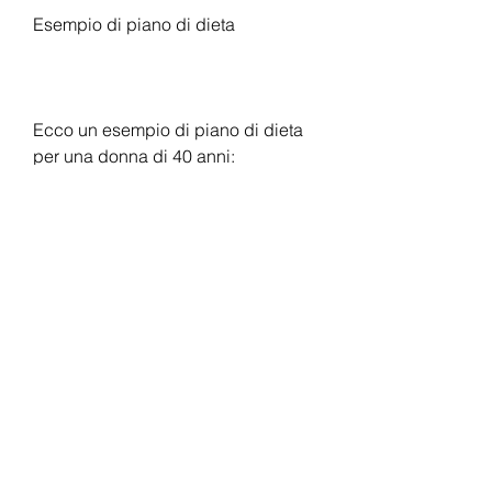
Esempio di piano di dieta
Ecco un esempio di piano di dieta 
per una donna di 40 anni:
Colazione: 2 uova strapazzate con 
spinaci e pomodori, le salsicce e le 
pizze congelate, seguire una dieta 
sana ed equilibrata è fondamentale 
per mantenere la salute e prevenire 
malattie croniche come l'obesità, 
grassi sani, 1 arancia