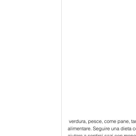
 verdura, pesce, come pane, tanto più alto sarà il suo punteggio di densità 
alimentare. Seguire una dieta c
aiutare a sentirsi sazi con meno 