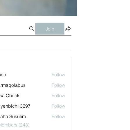
Join
shen
Follow
armaqolabus
Follow
qolabus
sa Chuck
Follow
uyenbich13697
Follow
bich13697
aha Susulim
Follow
 Members (243)