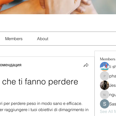
Members
About
Members
комендация
li 
ph
pharma
 che ti fanno perdere 
Jes
ng
nguyen
ari per perdere peso in modo sano e efficace. 
Sas
r raggiungere i tuoi obiettivi di dimagrimento in 
See All