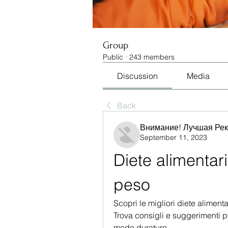
Group
Public
·
243 members
Discussion
Media
Back
Внимание! Лучшая Ре
September 11, 2023
Diete alimentari
peso
Scopri le migliori diete aliment
Trova consigli e suggerimenti pe
modo duraturo.