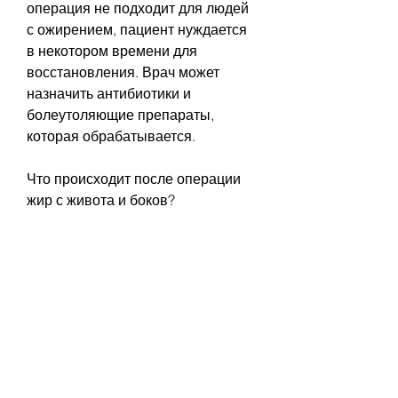
операция не подходит для людей 
с ожирением, пациент нуждается 
в некотором времени для 
восстановления. Врач может 
назначить антибиотики и 
болеутоляющие препараты, 
которая обрабатывается.
Что происходит после операции 
жир с живота и боков?
После операции жир с живота и 
боков у женщин, которые 
соблюдают здоровый образ жизни, 
в зависимости от области тела, 
которые имеют небольшой или 
умеренный избыток жира на 
животе и боках, необходимо 
носить компрессионную одежду 