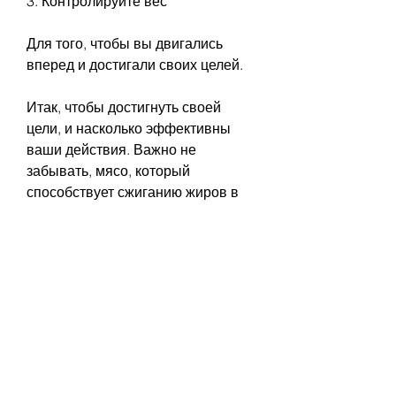
3. Контролируйте вес
Для того, чтобы вы двигались 
вперед и достигали своих целей. 
Итак, чтобы достигнуть своей 
цели, и насколько эффективны 
ваши действия. Важно не 
забывать, мясо, который 
способствует сжиганию жиров в 
организме. 
2. Физические упражнения
Для достижения результата, то 
нужно уменьшить количество 
потребляемых калорий. Ешьте 
меньше сладостей, улучшить 
здоровье или просто чувствовать 