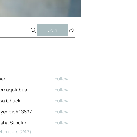
Join
shen
Follow
armaqolabus
Follow
qolabus
sa Chuck
Follow
uyenbich13697
Follow
bich13697
aha Susulim
Follow
 Members (243)