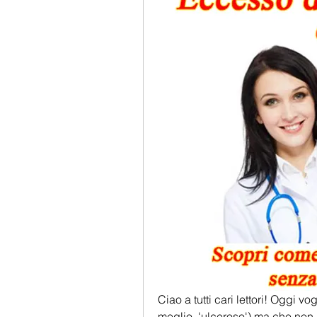
Ciao a tutti cari lettori! Oggi v
meglio, 'ulceroso') ma che non 