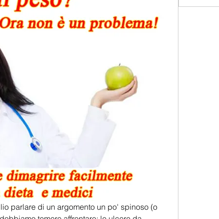
oglio parlare di un argomento un po' spinoso (o 
dobbiamo temere affrontare: le ulcere da 