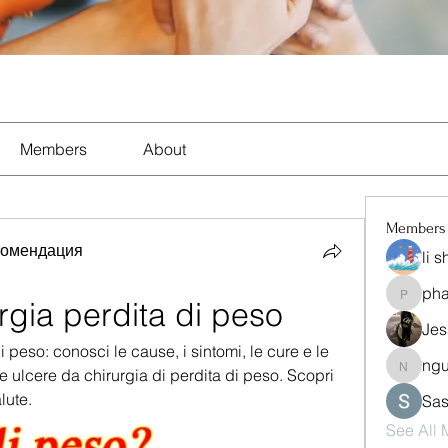
Members
About
Members
комендация
li 
ph
pharma
rgia perdita di peso
Jes
 peso: conosci le cause, i sintomi, le cure e le 
ng
nguyen
le ulcere da chirurgia di perdita di peso. Scopri 
lute.
Sas
See All