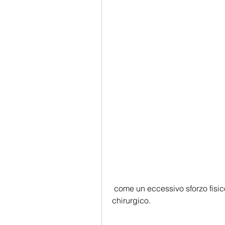
 come un eccessivo sforzo fisico o una dieta scorretta dopo l'intervento 
chirurgico.