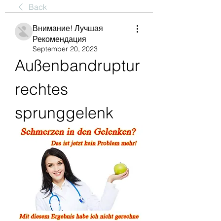
Back
Внимание! Лучшая
Рекомендация
September 20, 2023
Außenbandruptur 
rechtes 
sprunggelenk