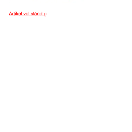
Artikel vollständig