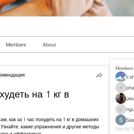
Members
About
Members
комендация
li 
ph
pharma
худеть на 1 кг в 
Jes
ng
nguyen
м, как за 1 час похудеть на 1 кг в домашних 
Sas
 Узнайте, какие упражнения и другие методы 
See All
стро и эффективно.