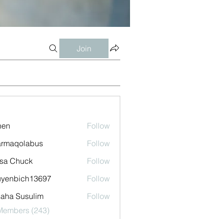
Join
shen
Follow
armaqolabus
Follow
qolabus
sa Chuck
Follow
uyenbich13697
Follow
bich13697
aha Susulim
Follow
 Members (243)