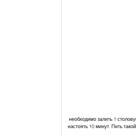
 необходимо залить 1 столовую ложку сушеной голубики кипятком и 
настоять 10 минут. Пить тако