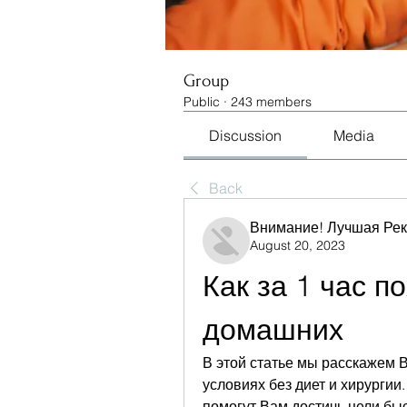
Group
Public
·
243 members
Discussion
Media
Back
Внимание! Лучшая Ре
August 20, 2023
Как за 1 час по
домашних
В этой статье мы расскажем Ва
условиях без диет и хирургии.
помогут Вам достичь цели бы