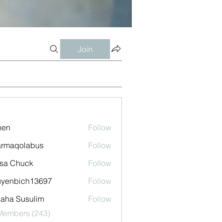
Join
shen
Follow
armaqolabus
Follow
qolabus
sa Chuck
Follow
uyenbich13697
Follow
bich13697
aha Susulim
Follow
 Members (243)