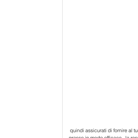
 quindi assicurati di fornire al tuo corpo ciò di cui ha bisogno per bruciare il 
grasso in modo efficace., la resp