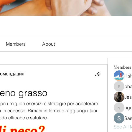
Members
About
Members
комендация
li 
ph
pharma
geno grasso
Jes
i i migliori esercizi e strategie per accelerare 
ng
nguyen
 in eccesso. Rimani in forma e raggiungi i tuoi 
odo efficace e salutare.
Sas
See All