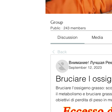
Group
Public
·
243 members
Discussion
Media
Back
Внимание! Лучшая Ре
September 12, 2023
Bruciare l ossi
Bruciare l'ossigeno grasso: scopr
il metabolismo e bruciare grassi
obiettivi di perdita di peso in m