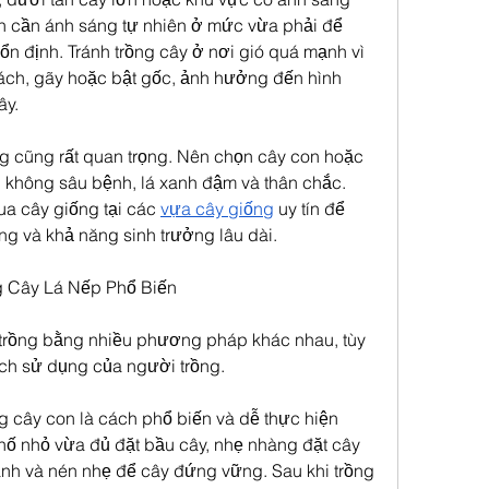
ẫn cần ánh sáng tự nhiên ở mức vừa phải để 
ổn định. Tránh trồng cây ở nơi gió quá mạnh vì 
 rách, gãy hoặc bật gốc, ảnh hưởng đến hình 
ây.
ng cũng rất quan trọng. Nên chọn cây con hoặc 
không sâu bệnh, lá xanh đậm và thân chắc. 
a cây giống tại các 
vựa cây giống
 uy tín để 
g và khả năng sinh trưởng lâu dài.
 Cây Lá Nếp Phổ Biến
trồng bằng nhiều phương pháp khác nhau, tùy 
ích sử dụng của người trồng.
cây con là cách phổ biến và dễ thực hiện 
 hố nhỏ vừa đủ đặt bầu cây, nhẹ nhàng đặt cây 
anh và nén nhẹ để cây đứng vững. Sau khi trồng 