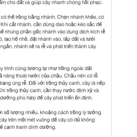
ẩm cho đất và giúp cây nhanh chóng hồi phục.
n có thể trồng bằng nhánh. Chọn nhánh khỏe, có 
á. Khi cắt nhánh, cần dùng dao hoặc kéo sắc để 
thể nhúng phần gốc nhánh vào dung dịch kích rễ 
ó, tạo hố nhỏ, đặt nhánh vào, lấp đất và tưới 
ngắn, nhánh sẽ ra rễ và phát triển thành cây 
y trình cũng tương tự như trồng ngoài đất 
 năng thoát nước của chậu. Chậu nên có lỗ 
trạng úng rễ. Đối với trồng thủy canh, cây lá nếp 
Khi trồng thủy canh, cần thay nước định kỳ và 
dưỡng phù hợp để cây phát triển ổn định.
i số lượng nhiều, khoảng cách trồng lý tưởng 
ây trên một mét vuông để cây có đủ không 
hế cạnh tranh dinh dưỡng.