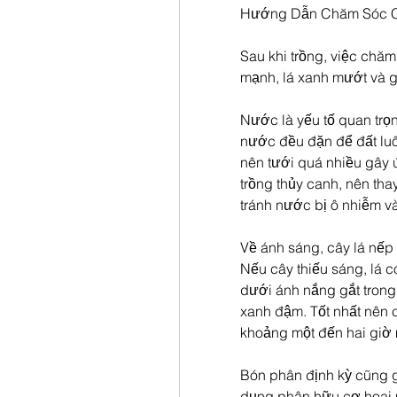
Hướng Dẫn Chăm Sóc Câ
Sau khi trồng, việc chăm
mạnh, lá xanh mướt và 
Nước là yếu tố quan trọn
nước đều đặn để đất luô
nên tưới quá nhiều gây ú
trồng thủy canh, nên th
tránh nước bị ô nhiễm và
Về ánh sáng, cây lá nếp 
Nếu cây thiếu sáng, lá c
dưới ánh nắng gắt trong 
xanh đậm. Tốt nhất nên c
khoảng một đến hai giờ 
Bón phân định kỳ cũng g
dụng phân hữu cơ hoai 