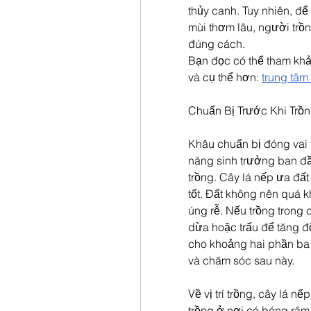
thủy canh. Tuy nhiên, để
mùi thơm lâu, người trồ
đúng cách.
Bạn đọc có thể tham khảo
và cụ thể hơn: 
trung tâm 
Chuẩn Bị Trước Khi Trồ
Khâu chuẩn bị đóng vai t
năng sinh trưởng ban đầu
trồng. Cây lá nếp ưa đất
tốt. Đất không nên quá 
úng rễ. Nếu trồng trong 
dừa hoặc trấu để tăng độ
cho khoảng hai phần ba
và chăm sóc sau này.
Về vị trí trồng, cây lá nế
trồng ở nơi có bóng râm