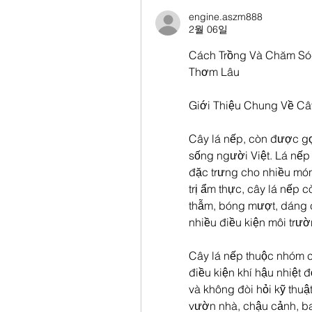
engine.aszm888
2월 06일
Cách Trồng Và Chăm Sóc
Thơm Lâu
Giới Thiệu Chung Về Câ
Cây lá nếp, còn được gọi
sống người Việt. Lá nếp
đặc trưng cho nhiều món
trị ẩm thực, cây lá nếp 
thẫm, bóng mượt, dáng c
nhiều điều kiện môi trư
Cây lá nếp thuộc nhóm câ
điều kiện khí hậu nhiệt đ
và không đòi hỏi kỹ thuậ
vườn nhà, chậu cảnh, b