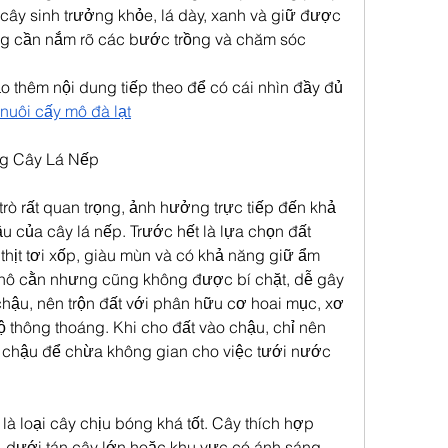
 cây sinh trưởng khỏe, lá dày, xanh và giữ được 
ng cần nắm rõ các bước trồng và chăm sóc 
 thêm nội dung tiếp theo để có cái nhìn đầy đủ 
nuôi cấy mô đà lạt​
ng Cây Lá Nếp
rò rất quan trọng, ảnh hưởng trực tiếp đến khả 
 của cây lá nếp. Trước hết là lựa chọn đất 
 thịt tơi xốp, giàu mùn và có khả năng giữ ẩm 
khô cằn nhưng cũng không được bí chặt, dễ gây 
chậu, nên trộn đất với phân hữu cơ hoai mục, xơ 
 thông thoáng. Khi cho đất vào chậu, chỉ nên 
 chậu để chừa không gian cho việc tưới nước 
p là loại cây chịu bóng khá tốt. Cây thích hợp 
, dưới tán cây lớn hoặc khu vực có ánh sáng 