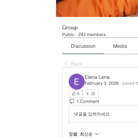
Group
Public
·
243 members
Discussion
Media
Back
Elena Lena
February 3, 2026
·
joined 
0
1 Comment
댓글을 입력하세요.
정렬:
최신순