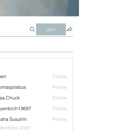
Join
shen
Follow
armaqolabus
Follow
qolabus
sa Chuck
Follow
uyenbich13697
Follow
bich13697
aha Susulim
Follow
 Members (243)