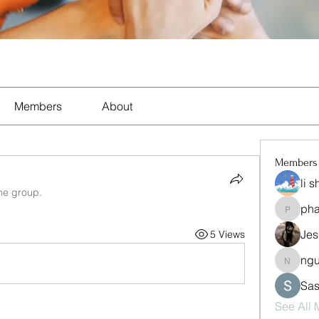
Members
About
Members
li 
the group.
ph
pharma
Jes
5 Views
ng
nguyen
Sas
See All