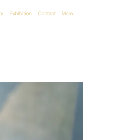
ry
Exhibition
Contact
More