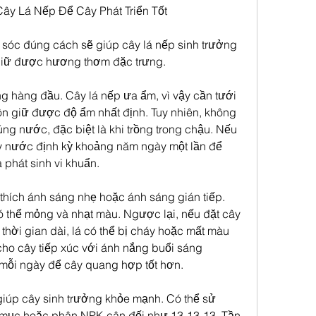
y Lá Nếp Để Cây Phát Triển Tốt
 sóc đúng cách sẽ giúp cây lá nếp sinh trưởng 
giữ được hương thơm đặc trưng.
g hàng đầu. Cây lá nếp ưa ẩm, vì vậy cần tưới 
n giữ được độ ẩm nhất định. Tuy nhiên, không 
ng nước, đặc biệt là khi trồng trong chậu. Nếu 
ay nước định kỳ khoảng năm ngày một lần để 
 phát sinh vi khuẩn.
thích ánh sáng nhẹ hoặc ánh sáng gián tiếp. 
ó thể mỏng và nhạt màu. Ngược lại, nếu đặt cây 
thời gian dài, lá có thể bị cháy hoặc mất màu 
ho cây tiếp xúc với ánh nắng buổi sáng 
mỗi ngày để cây quang hợp tốt hơn.
iúp cây sinh trưởng khỏe mạnh. Có thể sử 
mục hoặc phân NPK cân đối như 13-13-13. Tần 