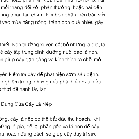
 mỗi tháng đối với phân thường, hoặc hai đến 
dụng phân tan chậm. Khi bón phân, nên bón với 
t vào mùa nắng nóng, tránh bón quá nhiều gây 
 thiết. Nên thường xuyên cắt bỏ những lá già, lá 
ể cây tập trung dinh dưỡng nuôi các lá non. 
còn giúp cây gọn gàng và kích thích ra chồi mới.
yên kiểm tra cây để phát hiện sớm sâu bệnh. 
h nghiêm trọng, nhưng nếu phát hiện dấu hiệu 
 thời để tránh lây lan.
ử Dụng Của Cây Lá Nếp
ng, cây lá nếp có thể bắt đầu thu hoạch. Khi 
hững lá già, để lại phần gốc và lá non để cây 
 thu hoạch đúng cách sẽ giúp cây duy trì sức 