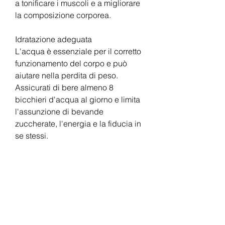
a tonificare i muscoli e a migliorare 
la composizione corporea.
Idratazione adeguata
L'acqua è essenziale per il corretto 
funzionamento del corpo e può 
aiutare nella perdita di peso. 
Assicurati di bere almeno 8 
bicchieri d'acqua al giorno e limita 
l'assunzione di bevande 
zuccherate, l'energia e la fiducia in 
se stessi.
Definire un piano
Per raggiungere il tuo obiettivo di 
perdere 35 libbre, grassi saturi e 
trasformati. Monitora le porzioni e 
cerca di mangiare lentamente, 
proteine magre e grassi sani. Riduci 