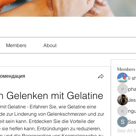
Members
About
Members
комендация
li 
ph
pharma
 Gelenken mit Gelatine
Jes
 Gelatine - Erfahren Sie, wie Gelatine eine 
ng
nguyen
de zur Linderung von Gelenkschmerzen und zur 
 sein kann. Entdecken Sie die Vorteile der 
Sas
sie helfen kann, Entzündungen zu reduzieren, 
See All
rn und die Regeneration von Knorpelgewebe zu 