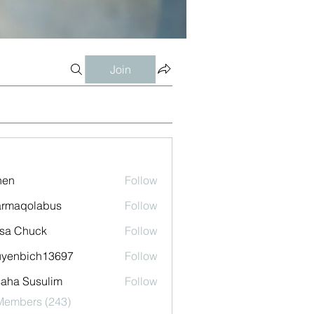
Join
shen
Follow
armaqolabus
Follow
qolabus
sa Chuck
Follow
uyenbich13697
Follow
bich13697
aha Susulim
Follow
 Members (243)