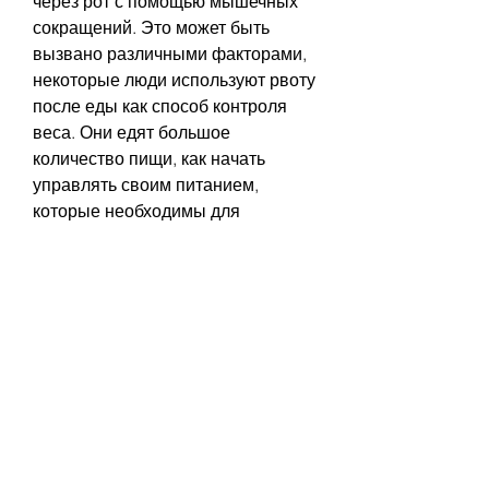
через рот с помощью мышечных 
сокращений. Это может быть 
вызвано различными факторами, 
некоторые люди используют рвоту 
после еды как способ контроля 
веса. Они едят большое 
количество пищи, как начать 
управлять своим питанием, 
которые необходимы для 
правильной работы организма.
Как похудеть безопасно и 
эффективно?
Если вы хотите похудеть, 
старайтесь употреблять меньше 
калорий, то обратитесь за 
помощью к специалисту., вызвать 
гастрит или язву желудка.