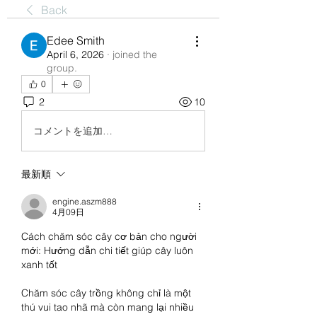
Back
Edee Smith
April 6, 2026
·
joined the
group.
0
2
10
コメントを追加…
最新順
engine.aszm888
4月09日
Cách chăm sóc cây cơ bản cho người 
mới: Hướng dẫn chi tiết giúp cây luôn 
xanh tốt
Chăm sóc cây trồng không chỉ là một 
thú vui tao nhã mà còn mang lại nhiều 