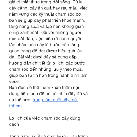
giá trị thiết thực trong đời sống. Dù là 
cây cảnh, cây ăn quả hay rau màu, việc 
nắm vững các kỹ thuật chăm sóc cơ 
bản sẽ giúp cây phát triển khỏe mạnh, 
tăng năng suất và tạo nên không gian 
sống xanh mát. Đối với những người 
mới bắt đầu, việc hiểu rõ các nguyên 
tắc chăm sóc cây là bước nền tảng 
quan trọng để đạt được hiệu quả lâu 
dài. Bài viết dưới đây sẽ cung cấp 
hướng dẫn chi tiết từ lợi ích, các bước 
chăm sóc đến những lưu ý theo mùa, 
giúp bạn tự tin hơn trong hành trình làm 
vườn.
Bạn đọc có thể tham khảo thêm nội 
dung tiếp theo để có cái nhìn đầy đủ và 
cụ thể hơn: 
trung tâm nuôi cấy mô 
tphcm
Lợi ích của việc chăm sóc cây đúng 
cách
Tăng năng suất và chất lượng cây trồng