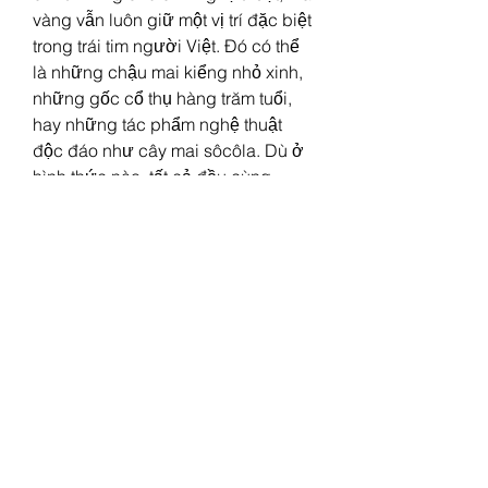
vàng vẫn luôn giữ một vị trí đặc biệt 
trong trái tim người Việt. Đó có thể 
là những chậu mai kiểng nhỏ xinh, 
những gốc cổ thụ hàng trăm tuổi, 
hay những tác phẩm nghệ thuật 
độc đáo như cây mai sôcôla. Dù ở 
hình thức nào, tất cả đều cùng 
chung một giá trị: mang lại niềm vui 
và hy vọng vào một mùa xuân trọn 
vẹn.
👉 Để cảm nhận trọn vẹn vẻ đẹp 
loài hoa này, bạn có thể tham khảo 
Tổng hợp hình ảnh hoa mai vàng 
đẹp nhất Việt Nam
, nơi hội tụ đủ 
sắc thái và dáng thế – từ đơn giản, 
mộc mạc cho đến quý hiếm, độc 
đáo. Đây chắc chắn sẽ là nguồn 
cảm hứng tuyệt vời cho những ai 