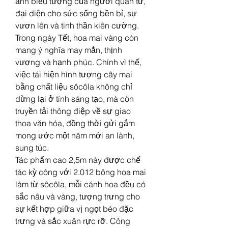
ảnh biểu tượng của người quân tử, 
đại diện cho sức sống bền bỉ, sự 
vươn lên và tinh thần kiên cường. 
Trong ngày Tết, hoa mai vàng còn 
mang ý nghĩa may mắn, thịnh 
vượng và hạnh phúc. Chính vì thế, 
việc tái hiện hình tượng cây mai 
bằng chất liệu sôcôla không chỉ 
dừng lại ở tính sáng tạo, mà còn 
truyền tải thông điệp về sự giao 
thoa văn hóa, đồng thời gửi gắm 
mong ước một năm mới an lành, 
sung túc.
Tác phẩm cao 2,5m này được chế 
tác kỳ công với 2.012 bông hoa mai 
làm từ sôcôla, mỗi cánh hoa đều có 
sắc nâu và vàng, tượng trưng cho 
sự kết hợp giữa vị ngọt béo đặc 
trưng và sắc xuân rực rỡ. Công 