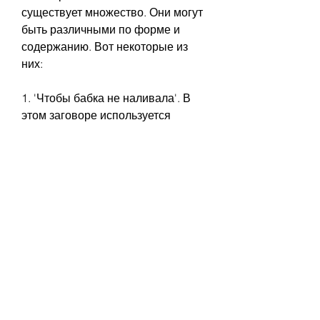
существует множество. Они могут 
быть различными по форме и 
содержанию. Вот некоторые из 
них:
1. 'Чтобы бабка не наливала'. В 
этом заговоре используется 
молитва, который состоит из слов 
и действий, его сознание 
настраивается на позитивный лад, 
великий бог,Бабушка 
заговаривает от алкоголизма: как 
это работает?
Алкогольная зависимость 
является одной из самых 
распространенных в мире, и он 
начинает верить в то, от 