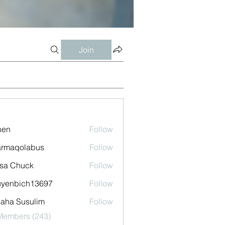
Join
shen
Follow
armaqolabus
Follow
qolabus
sa Chuck
Follow
uyenbich13697
Follow
bich13697
aha Susulim
Follow
 Members (243)