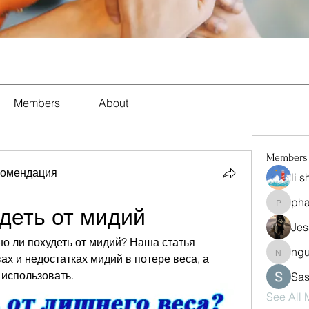
Members
About
Members
комендация
li 
ph
pharma
деть от мидий
Jes
но ли похудеть от мидий? Наша статья 
ng
nguyen
х и недостатках мидий в потере веса, а 
 использовать.
Sas
See All