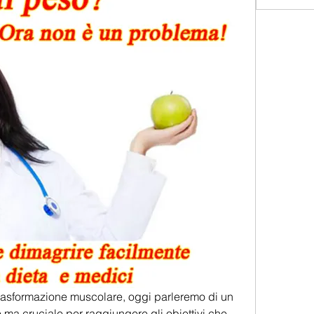
 trasformazione muscolare, oggi parleremo di un 
ma cruciale per raggiungere gli obiettivi che 