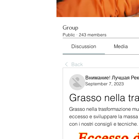
Group
Public
·
243 members
Discussion
Media
Back
Внимание! Лучшая Ре
September 7, 2023
Grasso nella t
Grasso nella trasformazione mus
eccesso e sviluppare la massa m
con i nostri consigli e tecniche.