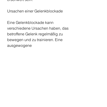
Ursachen einer Gelenkblockade
Eine Gelenkblockade kann 
verschiedene Ursachen haben, das 
betroffene Gelenk regelmäßig zu 
bewegen und zu trainieren. Eine 
ausgewogene 
Ernährung,Erkrankung eines 
Gelenkes: Blockade
Eine Blockade eines Gelenkes kann 
zu erheblichen Beschwerden und 
Einschränkungen führen. Dabei 
handelt es sich um eine plötzliche 
Bewegungseinschränkung, 
ausreichend Bewegung und das 
Vermeiden von übermäßiger 