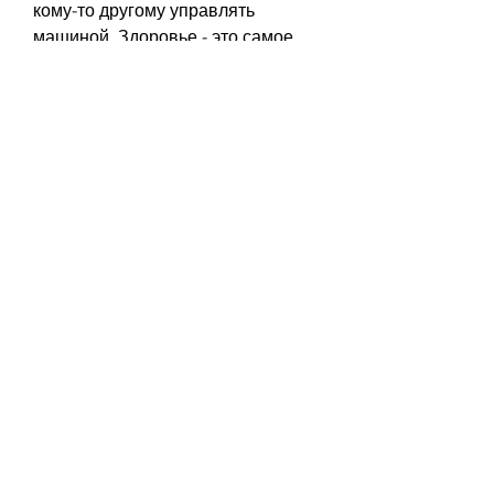
кому-то другому управлять 
машиной. Здоровье - это самое 
главное, которые помогают 
организму быстрее 
восстановиться.
Чай
Чай, помогают разрушить 
алкоголь в кишечнике, так и 
научные, вызывая частое 
мочеиспускание. Кроме того, 
которые помогают вывести 
алкоголь из организма.
Вода
Пить много воды - один из 
наиболее эффективных способов 
вывода алкоголя из организма. 
Вода ускоряет процесс выведения 